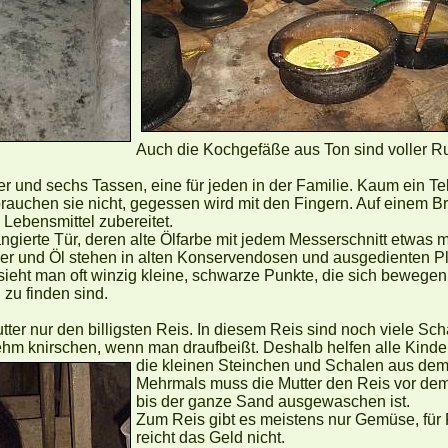
Auch die Kochgefäße aus Ton sind voller R
er und sechs Tassen, eine für jeden in der Familie. Kaum ein Te
auchen sie nicht, gegessen wird mit den Fingern. Auf einem Br
 Lebensmittel zubereitet.
ngierte Tür, deren alte Ölfarbe mit jedem Messerschnitt etwas m
er und Öl stehen in alten Konservendosen und ausgedienten Pl
 sieht man oft winzig kleine, schwarze Punkte, die sich bewegen
 zu finden sind.
tter nur den billigsten Reis. In diesem Reis sind noch viele Sc
m knirschen, wenn man draufbeißt. Deshalb helfen alle Kinder f
die kleinen Steinchen und Schalen aus dem
Mehrmals muss die Mutter den Reis vor d
bis der ganze Sand ausgewaschen ist.
Zum Reis gibt es meistens nur Gemüse, für 
reicht das Geld nicht.