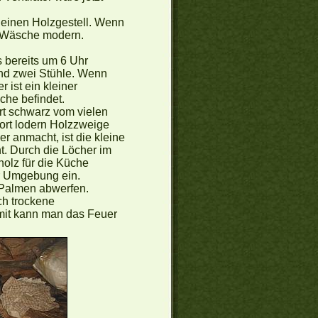
kleinen Holzgestell. Wenn
ie Wäsche modern.
s bereits um 6 Uhr
 und zwei Stühle. Wenn
 ist ein kleiner
che befindet.
t schwarz vom vielen
Dort lodern Holzzweige
r anmacht, ist die kleine
t. Durch die Löcher im
olz für die Küche
r Umgebung ein.
e Palmen abwerfen.
ch trockene
mit kann man das Feuer