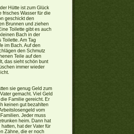
 der Hütte ist zum Glück
e frisches Wasser für die
hon geschickt den
fen Brunnen und ziehen
ine Toilette gibt es auch
kleinen Bach in der
 Toilette. Am Tag
fe im Bach. Auf den
 Schlägen den Schmutz
henen Teile auf den
, das sieht schön bunt
Büschen immer wieder
icht.
hatten sie genug Geld zum
 Vater gemacht. Viel Geld
die Familie gereicht. Er
ch keinen gut bezahlten
 Arbeitslosengeld vom
se Familien. Jeder muss
betrunken heim. Dann hat
atten, hat der Vater für
n Zähne, die er noch