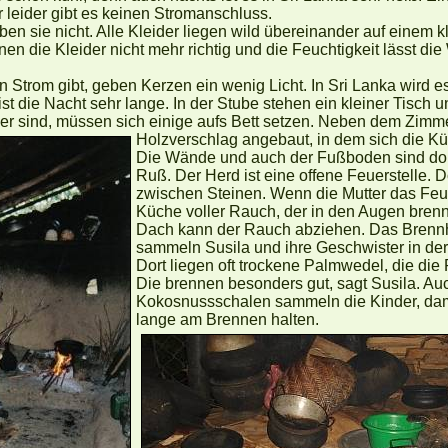
r leider gibt es keinen Stromanschluss.
en sie nicht. Alle Kleider liegen wild übereinander auf einem 
knen die Kleider nicht mehr richtig und die Feuchtigkeit lässt d
n Strom gibt, geben Kerzen ein wenig Licht. In Sri Lanka wird e
st die Nacht sehr lange. In der Stube stehen ein kleiner Tisch
mer sind, müssen sich einige aufs Bett setzen. Neben dem Zimmer
Holzverschlag angebaut, in dem sich die Kü
Die Wände und auch der Fußboden sind dor
Ruß. Der Herd ist eine offene Feuerstelle. 
zwischen Steinen. Wenn die Mutter das Feue
Küche voller Rauch, der in den Augen brenn
Dach kann der Rauch abziehen. Das Brennh
sammeln Susila und ihre Geschwister in de
Dort liegen oft trockene Palmwedel, die di
Die brennen besonders gut, sagt Susila. Au
Kokosnussschalen sammeln die Kinder, da
lange am Brennen halten.