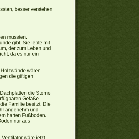
ssten, besser verstehen
ben mussten.
unde gibt. Sie lebte mit
Raum, der zum Leben und
cht, da es nur ein
en Holzwände wären
en die giftigen
Dachplatten die Sterne
erfügbaren Gefäße
 die Familie besitzt. Die
 mehr angenehm und
f dem harten Fußboden.
 Boden nur aus
Ventilator wäre jetzt