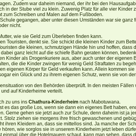
tragen. Zudem war daheim niemand, der ihr bei den Hausaufgabe
h in der Stube viel zu klein. Zuwenig Platz für alle vier Kinder
cht zum Schreiben und Malen auf dem Fußboden.
r Schule gegangen, aber unter diesen Umständen war sie ganz fr
oder nicht.
 Mutter, wie sie Geld zum Überleben finden kann.
en Touristen, denkt sie. Sie schickt die kleinen Kinder zum Bett
Touristen die kleinen, schmutzigen Hände hin und hoffen, dass 
 dabei ganz leicht auf die schiefe Bahn geraten können, bedenkt
en Kinder als Drogenkuriere aus, aber auch unter der eigenen 
lten, die die Kinder zwingen für wenig Geld Straftaten zu bege
en eigenen Körper für Geld verkaufen kann. Allein kommen sie
sogar ein Glück und zu ihrem eigenen Schutz, wenn sie von der 
iensituation von den Behörden überprüft. In den meisten Fällen
nd auf Kinderheime verteilt.
h zu uns ins
Chathura-Kinderheim
nach Mabotuwana.
ist es das große Los, wenn sie dann ein eigenes Bett haben, e
en. Gerne gehen sie jetzt auch zur Schule, denn daheim ist ja j
t. Stolz ziehen sie morgens ihre frisch gewaschenen und gebüg
ht ihren Kleidern an, dass sie mittellos sind. Ja manche der Sch
 hören, wie sorglos sie in unserem Kinderheim jetzt leben dürfe
st einmal über die Hotelmauern schaut, kann man sehen, dass 