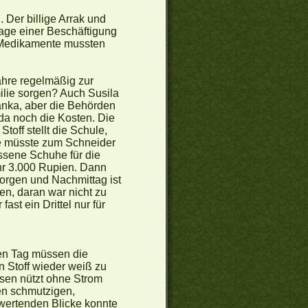
. Der billige Arrak und
 Lage einer Beschäftigung
e Medikamente mussten
ahre regelmäßig zur
milie sorgen? Auch Susila
Lanka, aber die Behörden
 da noch die Kosten. Die
toff stellt die Schule,
ie müsste zum Schneider
ssene Schuhe für die
hr 3.000 Rupien. Dann
orgen und Nachmittag ist
n, daran war nicht zu
st ein Drittel nur für
eden Tag müssen die
n Stoff wieder weiß zu
sen nützt ohne Strom
den schmutzigen,
bwertenden Blicke konnte