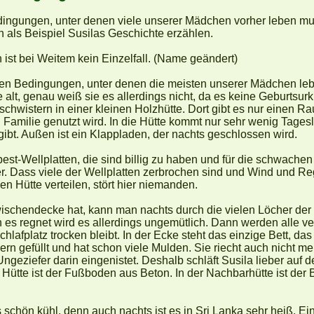
ingungen, unter denen viele unserer Mädchen vorher leben mu
 als Beispiel Susilas Geschichte erzählen.
n ist bei Weitem kein Einzelfall. (Name geändert)
t den Bedingungen, unter denen die meisten unserer Mädchen le
e alt, genau weiß sie es allerdings nicht, da es keine Geburtsurk
eschwistern in einer kleinen Holzhütte. Dort gibt es nur einen 
Familie genutzt wird. In die Hütte kommt nur sehr wenig Tagesli
 gibt. Außen ist ein Klappladen, der nachts geschlossen wird.
est-Wellplatten, die sind billig zu haben und für die schwach
r. Dass viele der Wellplatten zerbrochen sind und Wind und Reg
en Hütte verteilen, stört hier niemanden.
schendecke hat, kann man nachts durch die vielen Löcher der 
s regnet wird es allerdings ungemütlich. Dann werden alle v
chlafplatz trocken bleibt. In der Ecke steht das einzige Bett, das
sern gefüllt und hat schon viele Mulden. Sie riecht auch nicht
 Ungeziefer darin eingenistet. Deshalb schläft Susila lieber au
r Hütte ist der Fußboden aus Beton. In der Nachbarhütte ist der
schön kühl, denn auch nachts ist es in Sri Lanka sehr heiß. Ein 