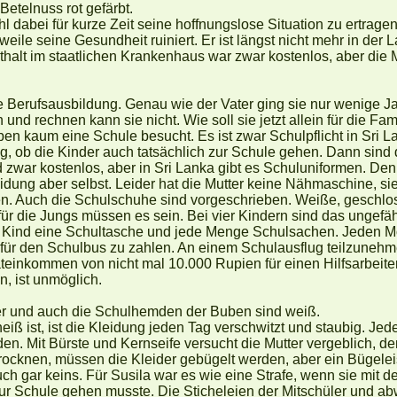
Betelnuss rot gefärbt.
l dabei für kurze Zeit seine hoffnungslose Situation zu ertragen
eile seine Gesundheit ruiniert. Er ist längst nicht mehr in der
halt im staatlichen Krankenhaus war zwar kostenlos, aber di
e Berufsausbildung. Genau wie der Vater ging sie nur wenige J
und rechnen kann sie nicht. Wie soll sie jetzt allein für die Fa
en kaum eine Schule besucht. Es ist zwar Schulpflicht in Sri 
nig, ob die Kinder auch tatsächlich zur Schule gehen. Dann sind
 zwar kostenlos, aber in Sri Lanka gibt es Schuluniformen. Den S
dung aber selbst. Leider hat die Mutter keine Nähmaschine, s
n. Auch die Schulschuhe sind vorgeschrieben. Weiße, geschlo
r die Jungs müssen es sein. Bei vier Kindern sind das ungefä
 Kind eine Schultasche und jede Menge Schulsachen. Jeden M
für den Schulbus zu zahlen. An einem Schulausflug teilzunehme
inkommen von nicht mal 10.000 Rupien für einen Hilfsarbeiter fa
, ist unmöglich.
er und auch die Schulhemden der Buben sind weiß.
heiß ist, ist die Kleidung jeden Tag verschwitzt und staubig. J
. Mit Bürste und Kernseife versucht die Mutter vergeblich, de
cknen, müssen die Kleider gebügelt werden, aber ein Bügelei
ch gar keins. Für Susila war es wie eine Strafe, wenn sie mit 
ur Schule gehen musste. Die Sticheleien der Mitschüler und a