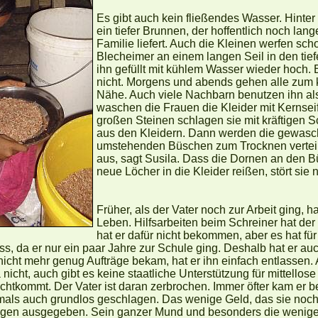
Es gibt auch kein fließendes Wasser. Hinter
ein tiefer Brunnen, der hoffentlich noch lang
Familie liefert. Auch die Kleinen werfen sc
Blecheimer an einem langen Seil in den tie
ihn gefüllt mit kühlem Wasser wieder hoch. E
nicht. Morgens und abends gehen alle zum 
Nähe. Auch viele Nachbarn benutzen ihn als
waschen die Frauen die Kleider mit Kernsei
großen Steinen schlagen sie mit kräftigen
aus den Kleidern. Dann werden die gewasc
umstehenden Büschen zum Trocknen verteilt
aus, sagt Susila. Dass die Dornen an den 
neue Löcher in die Kleider reißen, stört sie n
Früher, als der Vater noch zur Arbeit ging, 
Leben. Hilfsarbeiten beim Schreiner hat der
hat er dafür nicht bekommen, aber es hat für 
s, da er nur ein paar Jahre zur Schule ging. Deshalb hat er au
 nicht mehr genug Aufträge bekam, hat er ihn einfach entlassen.
a nicht, auch gibt es keine staatliche Unterstützung für mittello
echtkommt. Der Vater ist daran zerbrochen. Immer öfter kam er 
tmals auch grundlos geschlagen. Das wenige Geld, das sie noch h
ogen ausgegeben. Sein ganzer Mund und besonders die wenige