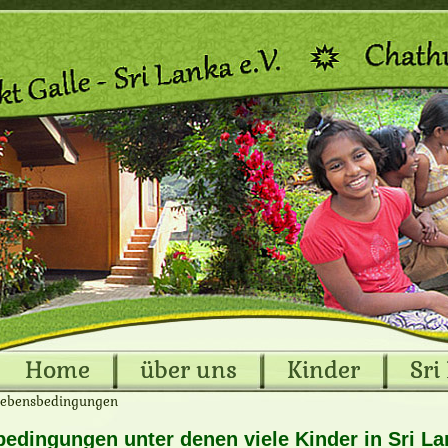
Home
über uns
Kinder
Sri
Lebensbedingungen
dingungen unter denen viele Kinder in Sri Lan