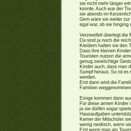
sie nicht mehr länger er
konnte. Auch war der Tisc
sie abends im Kerzenli
Gern wäre sie weiter zu
egal war, ob sie hinging 
Verzweifelt überlegt die
Da sind ja noch die reich
Kleidern halten sie den 
Dass ihre kleinen Kinder
Touristen nutzen die arm
genug zwielichtige Gesta
Kinder auch, dass man d
Sumpf heraus. So ist es 
werden.
Erst dann wird die Famil
Familien weggenommen u
Einige kommen dann auc
Für diese armen Kinder 
ja sie dürfen sogar spiel
Hausaufgaben unterstütz
Keiner der Mitschüler sie
wenig neidisch, wenn sie
Erst wenn man als Touri