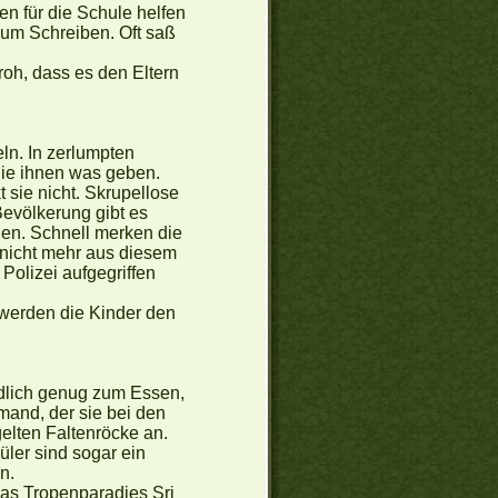
n für die Schule helfen
 zum Schreiben. Oft saß
oh, dass es den Eltern
eln. In zerlumpten
die ihnen was geben.
 sie nicht. Skrupellose
Bevölkerung gibt es
hen. Schnell merken die
 nicht mehr aus diesem
Polizei aufgegriffen
 werden die Kinder den
ndlich genug zum Essen,
emand, der sie bei den
elten Faltenröcke an.
üler sind sogar ein
n.
das Tropenparadies Sri