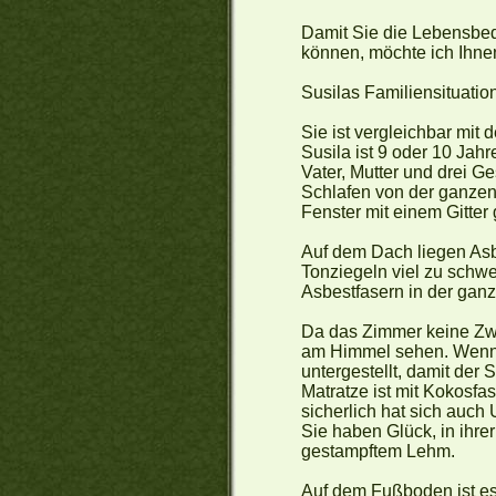
Damit Sie die Lebensbed
können, möchte ich Ihnen
Susilas Familiensituatio
Sie ist vergleichbar mi
Susila ist 9 oder 10 Jahr
Vater, Mutter und drei G
Schlafen von der ganzen 
Fenster mit einem Gitter
Auf dem Dach liegen Asb
Tonziegeln viel zu schwe
Asbestfasern in der ganz
Da das Zimmer keine Zwi
am Himmel sehen. Wenn e
untergestellt, damit der S
Matratze ist mit Kokosfa
sicherlich hat sich auch
Sie haben Glück, in ihre
gestampftem Lehm.
Auf dem Fußboden ist es 