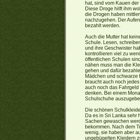
hat, sind vom Kauen der 
Diese Droge hilft ihm woh
die Drogen haben mittlerw
nachzugehen. Der Aufent
bezahlt werden.
Auch die Mutter hat kein
Schule. Lesen, schreiben 
und ihre Geschwister hab
kontrollieren viel zu we
öffentlichen Schulen sind
nähen muss man die Klei
gehen und dafür bezahle
Mädchen und schwarze fü
braucht auch noch jedes
auch noch das Fahrgeld 
denken. Bei einem Monate
Schulschuhe auszugeben
Die schönen Schulkleid
Da es in Sri Lanka sehr 
Sachen gewaschen werden
bekommen. Nach dem Tro
wenig, sie haben aber au
ungebügelten Kleidern z