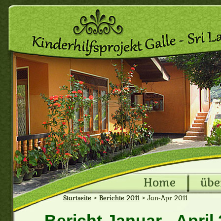
Home
übe
Startseite
>
Berichte 2011
>
Jan-Apr 2011
Bericht Januar - Apri