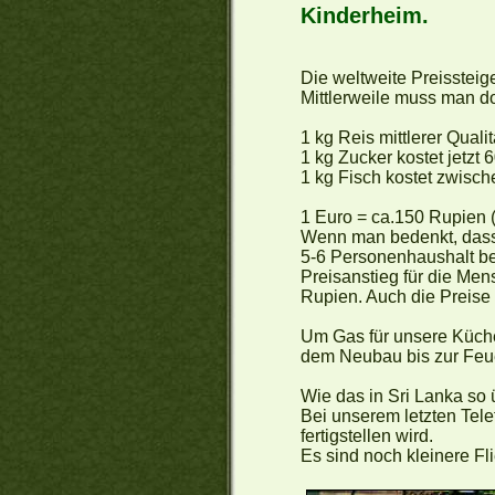
Kinderheim.
Die weltweite Preissteig
Mittlerweile muss man do
1 kg Reis mittlerer Quali
1 kg Zucker kostet jetzt 
1 kg Fisch kostet zwisc
1 Euro = ca.150 Rupien 
Wenn man bedenkt, dass
5-6 Personenhaushalt be
Preisanstieg für die Men
Rupien. Auch die Preise 
Um Gas für unsere Küche
dem Neubau bis zur Feuers
Wie das in Sri Lanka so 
Bei unserem letzten Tele
fertigstellen wird.
Es sind noch kleinere F