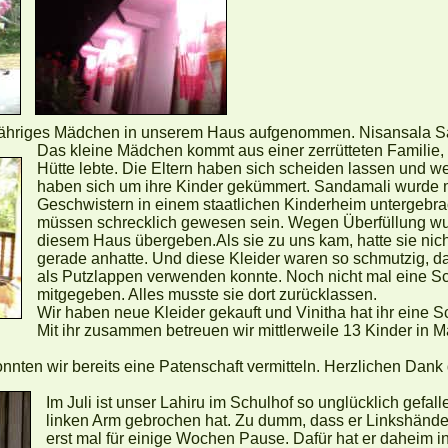
-jähriges Mädchen in unserem Haus aufgenommen. Nisansala Sa
Das kleine Mädchen kommt aus einer zerrütteten Familie, 
Hütte lebte. Die Eltern haben sich scheiden lassen und w
haben sich um ihre Kinder gekümmert. Sandamali wurde m
Geschwistern in einem staatlichen Kinderheim untergebra
müssen schrecklich gewesen sein. Wegen Überfüllung w
diesem Haus übergeben.Als sie zu uns kam, hatte sie nich
gerade anhatte. Und diese Kleider waren so schmutzig, da
als Putzlappen verwenden konnte. Noch nicht mal eine Sc
mitgegeben. Alles musste sie dort zurücklassen.
Wir haben neue Kleider gekauft und Vinitha hat ihr eine S
Mit ihr zusammen betreuen wir mittlerweile 13 Kinder in
nten wir bereits eine Patenschaft vermitteln. Herzlichen Dank 
Im Juli ist unser Lahiru im Schulhof so unglücklich gefall
linken Arm gebrochen hat. Zu dumm, dass er Linkshänder
erst mal für einige Wochen Pause. Dafür hat er daheim in