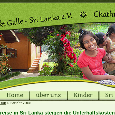
Home
über uns
Kinder
Sri
2008
>
Bericht 2008
reise in Sri Lanka steigen die Unterhaltskoste