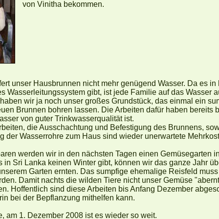
von Vinitha bekommen.
efert unser Hausbrunnen nicht mehr genügend Wasser. Da es in
hes Wasserleitungssystem gibt, ist jede Familie auf das Wasse
aben wir ja noch unser großes Grundstück, das einmal ein sum
euen Brunnen bohren lassen. Die Arbeiten dafür haben bereits
sser von guter Trinkwasserqualität ist.
rbeiten, die Ausschachtung und Befestigung des Brunnens, sowie
 der Wasserrohre zum Haus sind wieder unerwartete Mehrkoste
paren werden wir in den nächsten Tagen einen Gemüsegarten i
 in Sri Lanka keinen Winter gibt, können wir das ganze Jahr ü
unserem Garten ernten. Das sumpfige ehemalige Reisfeld muss a
rden. Damit nachts die wilden Tiere nicht unser Gemüse "abern
n. Hoffentlich sind diese Arbeiten bis Anfang Dezember abgesc
in bei der Bepflanzung mithelfen kann.
, am 1. Dezember 2008 ist es wieder so weit.