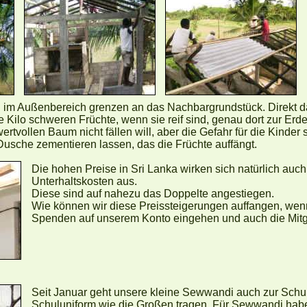
 im Außenbereich grenzen an das Nachbargrundstück. Direkt d
Kilo schweren Früchte, wenn sie reif sind, genau dort zur Erde
tvollen Baum nicht fällen will, aber die Gefahr für die Kinder s
Dusche zementieren lassen, das die Früchte auffängt.
Die hohen Preise in Sri Lanka wirken sich natürlich auc
Unterhaltskosten aus.
Diese sind auf nahezu das Doppelte angestiegen.
Wie können wir diese Preissteigerungen auffangen, we
Spenden auf unserem Konto eingehen und auch die Mitgl
Seit Januar geht unsere kleine Sewwandi auch zur Schule
Schuluniform wie die Großen tragen. Für Sewwandi habe