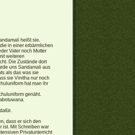
ndamali heißt sie.
die in einer erbärmlichen
eder Vater noch Mutter
it weiteren
cht. Die Zustände dort
urde uns Sandamali aus
ts als das was sie
ss sie Vinitha nur noch
huluniform hat man ihr
chuluniform genäht.
 Mabotuwana.
dafür.
en, dass er sich den
 ist. Mit Schreiben war
tensiven Privatunterricht