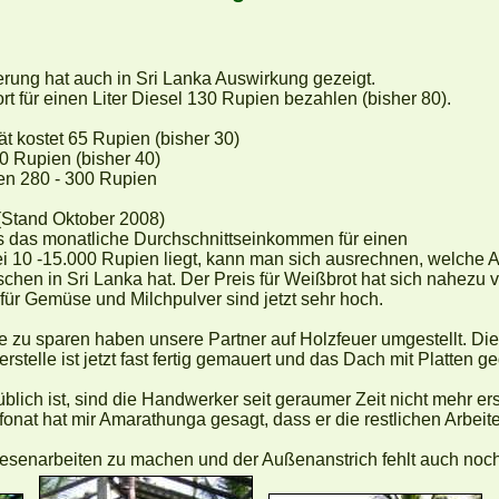
erung hat auch in Sri Lanka Auswirkung gezeigt.
rt für einen Liter Diesel 130 Rupien bezahlen (bisher 80).
tät kostet 65 Rupien (bisher 30)
60 Rupien (bisher 40)
hen 280 - 300 Rupien
(Stand Oktober 2008)
 das monatliche Durchschnittseinkommen für einen
i 10 -15.000 Rupien liegt, kann man sich ausrechnen, welche 
schen in Sri Lanka hat. Der Preis für Weißbrot hat sich nahezu v
für Gemüse und Milchpulver sind jetzt sehr hoch.
 zu sparen haben unsere Partner auf Holzfeuer umgestellt. Di
telle ist jetzt fast fertig gemauert und das Dach mit Platten ge
üblich ist, sind die Handwerker seit geraumer Zeit nicht mehr er
fonat hat mir Amarathunga gesagt, dass er die restlichen Arbeit
liesenarbeiten zu machen und der Außenanstrich fehlt auch noch