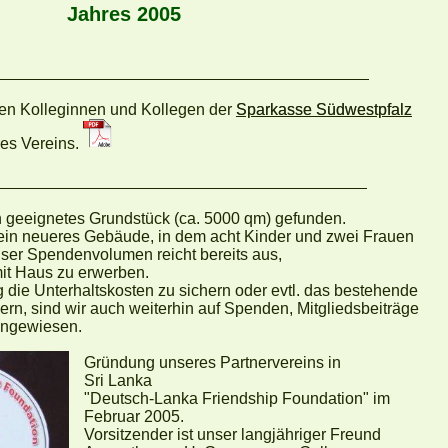
Jahres 2005
uar 2005
en Kolleginnen und Kollegen der
Sparkasse Südwestpfalz
es Vereins.
ruar 2005
n geeignetes Grundstück (ca. 5000 qm) gefunden.
s ein neueres Gebäude, in dem acht Kinder und zwei Frauen
er Spendenvolumen reicht bereits aus,
it Haus zu erwerben.
g die Unterhaltskosten zu sichern oder evtl. das bestehende
rn, sind wir auch weiterhin auf Spenden, Mitgliedsbeiträge
angewiesen.
Gründung unseres Partnervereins in
Sri Lanka
"Deutsch-Lanka Friendship Foundation" im
Februar 2005.
Vorsitzender ist unser langjähriger Freund