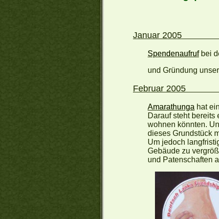
Jan
Spendenaufruf
bei d
und Gründung unser
Feb
Amarathunga
hat ei
Darauf steht bereit
wohnen könnten. Uns
dieses Grundstück m
Um jedoch langfristi
Gebäude zu vergröße
und Patenschaften 