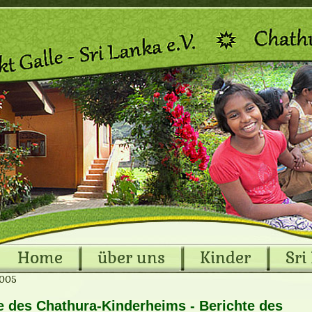
Home
über uns
Kinder
Sri
2005
des Chathura-Kinderheims - Berichte des