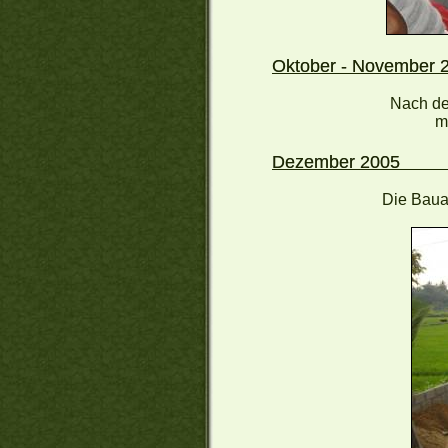
Oktober
Nach de
m
Deze
Die Baua