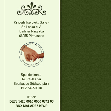
Kinderhilfsprojekt Galle -
Sri Lanka e.V.
Berliner Ring 78a
66955 Pirmasens
Spendenkonto:
Nr. 74203 bei
Sparkasse Südwestpfalz
BLZ 54250010
IBAN:
DE78 5425 0010 0000 0742 03
BIC: MALADE51SWP