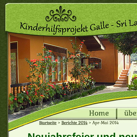
Home
übe
Startseite
>
Berichte 2014
>
Apr-Mai 2014
Neujahrsfeier und neu