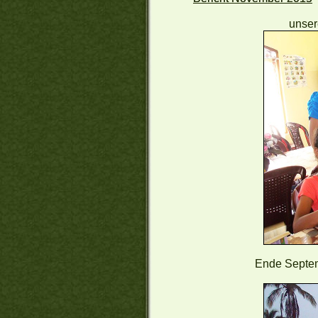
unser
Ende Septem