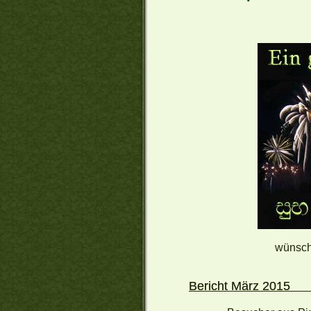
wünsch
Beric