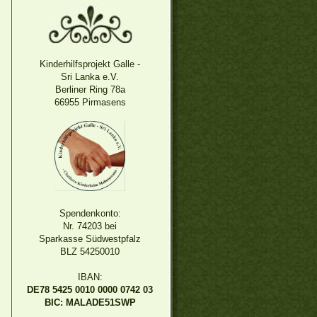
Kinderhilfsprojekt Galle -
Sri Lanka e.V.
Berliner Ring 78a
66955 Pirmasens
Spendenkonto:
Nr. 74203 bei
Sparkasse Südwestpfalz
BLZ 54250010
IBAN:
DE78 5425 0010 0000 0742 03
BIC: MALADE51SWP