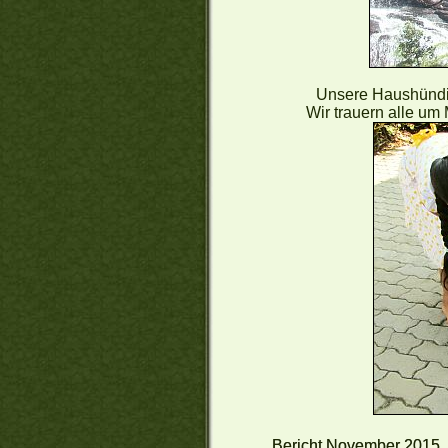
Unsere Haushündin
Wir trauern alle um 
Bericht November 2015