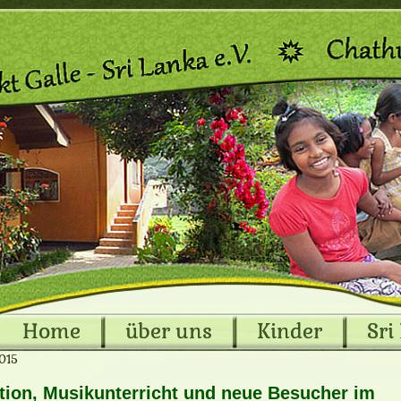
Home
über uns
Kinder
Sri
2015
ion, Musikunterricht und neue Besucher im