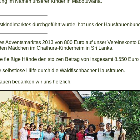
tzung im Namen unserer Kinder in Mabotuwana.
istkindlmarktes durchgeführt wurde, hat uns der Hausfrauenb
es Adventsmarktes 2013 von 800 Euro auf unser Vereinskonto 
den Mädchen im Chathura-Kinderheim in Sri Lanka.
fleißige Hände den stolzen Betrag von insgesamt 8.550 Euro er
 selbstlose Hilfe durch die Waldfischbacher Hausfrauen.
auen bedanken wir uns herzlich.